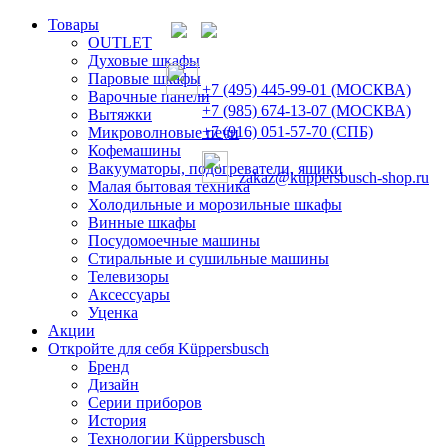
Товары
OUTLET
Духовые шкафы
Паровые шкафы
+7 (495) 445-99-01 (МОСКВА)
Варочные панели
+7 (985) 674-13-07 (МОСКВА)
Вытяжки
+7 (916) 051-57-70 (СПБ)
Микроволновые печи
Кофемашины
Вакууматоры, подогреватели, ящики
zakaz@kuppersbusch-shop.ru
Малая бытовая техника
Холодильные и морозильные шкафы
Винные шкафы
Посудомоечные машины
Стиральные и сушильные машины
Телевизоры
Аксессуары
Уценка
Акции
Откройте для себя Küppersbusch
Бренд
Дизайн
Серии приборов
История
Технологии Küppersbusch