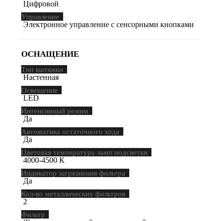
Цифровой
Управление
Электронное управление с сенсорными кнопками
ОСНАЩЕНИЕ
Тип вытяжки
Настенная
Освещение
LED
Интенсивный режим
Да
Автоматика остаточного хода
Да
Цветовая температура ламп подсветки
4000-4500 К
Индикатор загрязнения фильтра
Да
Кол-во металлических фильтров
2
Фильтр