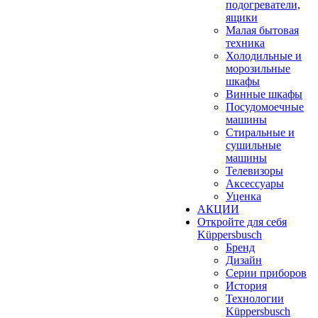
подогреватели,
ящики
Малая бытовая
техника
Холодильные и
морозильные
шкафы
Винные шкафы
Посудомоечные
машины
Стиральные и
сушильные
машины
Телевизоры
Аксессуары
Уценка
АКЦИИ
Откройте для себя
Küppersbusch
Бренд
Дизайн
Серии приборов
История
Технологии
Küppersbusch