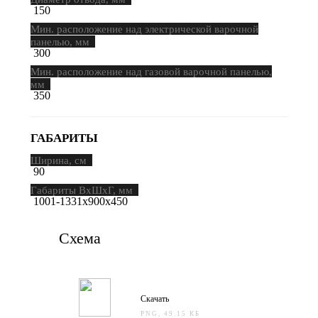
150
Мин. расположение над электрической варочной
панелью, мм
300
Мин. расположение над газовой варочной панелью,
мм
350
ГАБАРИТЫ
Ширина, см
90
Габариты ВхШхГ, мм
1001-1331х900х450
Схема
Скачать
PNG, 49.15 КБ