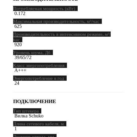
Потребляемая мощность (кВт)
0.172
Максимальная производительность, м³/час
625
Производительность в интенсивном режиме, м³/
час
920
Уровень шума, Дб
39/65/72
Класс энергопотребления
A+++
Энергопотребление в год
24
ПОДКЛЮЧЕНИЕ
Тип штекера
Вилка Schuko
Длина сетевого кабеля, м
1
Диаметр отвода, мм