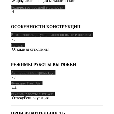
Жироулавливающий металлический
Количество уровней мощности
4
ОСОБЕННОСТИ КОНСТРУКЦИИ
Возможность регулирования по высоте потолка
Да
Панель
Откидная стеклянная
РЕЖИМЫ РАБОТЫ ВЫТЯЖКИ
Аспирация по периметру
Да
Функция FreshAir
Да
Режимы работы вытяжек
Отвод/Рециркуляция
ПРОИЗВОДИТЕЛЬНОСТЬ