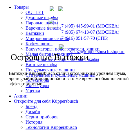
Товары
OUTLET
Духовые шкафы
Паровые шкафы
+7 (495) 445-99-01 (МОСКВА)
Варочные панели
+7 (985) 674-13-07 (МОСКВА)
Вытяжки
+7 (916) 051-57-70 (СПБ)
Микроволновые печи
Кофемашины
Вакууматоры, подогреватели, ящики
zakaz@kuppersbusch-shop.ru
Малая бытовая техника
Островные Вытяжки
Холодильные и морозильные шкафы
Винные шкафы
Посудомоечные машины
Вытяжки Küppersbusch отличаются низким уровнем шума,
Стиральные и сушильные машины
чрезвычайной мощностью и в то же время необыкновенной
Телевизоры
эффективностью.
Аксессуары
Уценка
Акции
Откройте для себя Küppersbusch
Бренд
Дизайн
Серии приборов
История
Технологии Küppersbusch