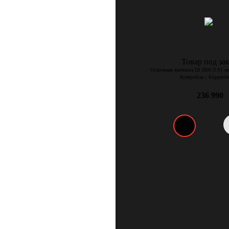
Товар под зак
Островная вытяжка DI 3800.0 S1 н
Куперсбуш / Kuppersb
236 990