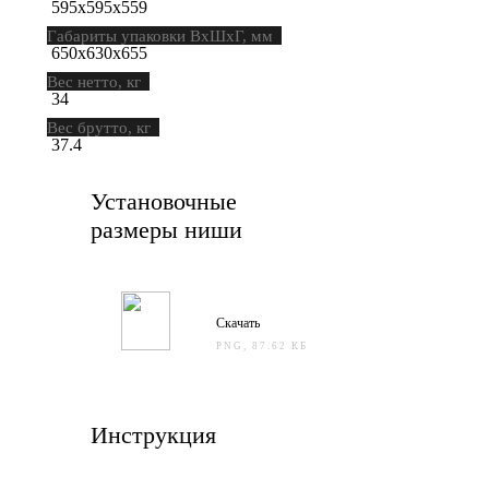
595х595х559
Габариты упаковки ВхШхГ, мм
650х630х655
Вес нетто, кг
34
Вес брутто, кг
37.4
Установочные
размеры ниши
Скачать
PNG, 87.62 КБ
Инструкция