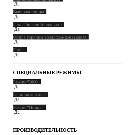
Да
Выпечка пиццы
Да
Гриль большой площади
Да
Обдув горячим воздухом(конвекция)
Да
Гриль
Да
СПЕЦИАЛЬНЫЕ РЕЖИМЫ
Режим "ЭКО
Да
Размораживание
Да
Режим "Пицца"
Да
ПРОИЗВОДИТЕЛЬНОСТЬ