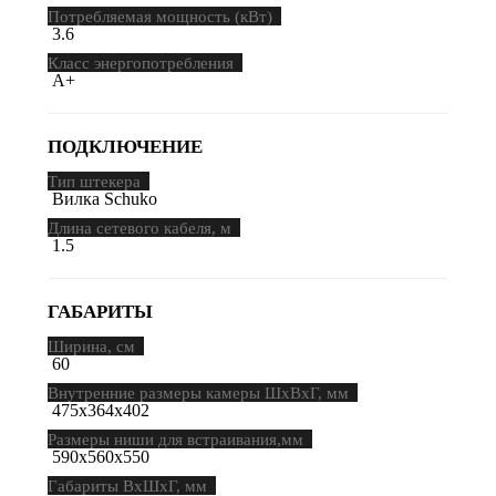
Потребляемая мощность (кВт)
3.6
Класс энергопотребления
A+
ПОДКЛЮЧЕНИЕ
Тип штекера
Вилка Schuko
Длина сетевого кабеля, м
1.5
ГАБАРИТЫ
Ширина, см
60
Внутренние размеры камеры ШхВхГ, мм
475х364х402
Размеры ниши для встраивания,мм
590x560x550
Габариты ВхШхГ, мм