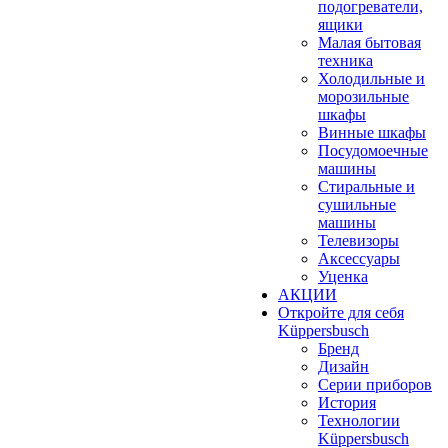
подогреватели,
ящики
Малая бытовая
техника
Холодильные и
морозильные
шкафы
Винные шкафы
Посудомоечные
машины
Стиральные и
сушильные
машины
Телевизоры
Аксессуары
Уценка
АКЦИИ
Откройте для себя
Küppersbusch
Бренд
Дизайн
Серии приборов
История
Технологии
Küppersbusch