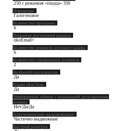
250 с режимом «пицца» 350
Освещение
Галогеновое
Количество программ
6
Покрытие внутренней камеры
ökoEmail+
Количество режимов духового шкафа
6
Количество специальных режимов
2
ökotherm®-катализатор
Да
Режим ökoClean
Да
Электронный таймер с индикацией даты/времени/
режима
Нет/Да/Да
Телескопические направляющие
Частично выдвижные
Быстрый разогрев