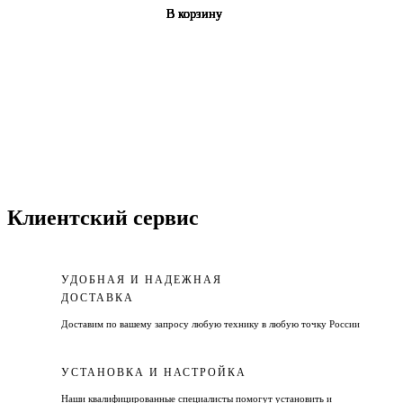
В корзину
В корзину
В корзину
В корзину
В корзину
В корзину
Клиентский сервис
УДОБНАЯ И НАДЕЖНАЯ
ДОСТАВКА
Доставим по вашему запросу любую технику в любую точку России
УСТАНОВКА И НАСТРОЙКА
Наши квалифицированные специалисты помогут установить и