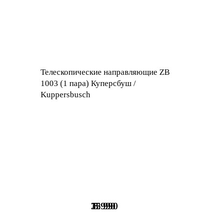
Телескопические направляющие ZB
1003 (1 пара) Куперсбуш /
Kuppersbusch
25 990
32 990
15 990
5 990
5 990
8 990