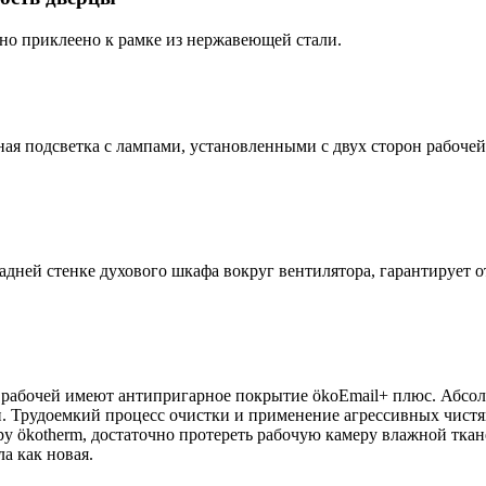
чно приклеено к рамке из нержавеющей стали.
ая подсветка с лампами, установленными с двух сторон рабоче
адней стенке духового шкафа вокруг вентилятора, гарантирует 
 рабочей имеют антипригарное покрытие ökoEmail+ плюс. Абсол
и. Трудоемкий процесс очистки и применение агрессивных чист
ру ökotherm, достаточно протереть рабочую камеру влажной ткане
а как новая.