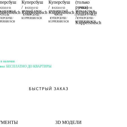
 6350.0 S1
B 6350.0 S2
B 6350.0 S3
B 6350.0 S6
ЖАВЕЮЩАЯ
ЧЕРНЫЙ ХРОМ
СЕРЕБРИСТЫЙ
ЧЕРНАЯ СТАЛЬ
СТАЛЬ
КУПЕРСБУШ /
ХРОМ
(ТОЛЬКО РУЧКА)
ПЕРСБУШ /
KUPPERSBUSCH
КУПЕРСБУШ /
КУПЕРСБУШ /
PERSBUSCH
KUPPERSBUSCH
KUPPERSBUSCH
 в наличии
вка:
БЕСПЛАТНО ДО КВАРТИРЫ
БЫСТРЫЙ ЗАКАЗ
УМЕНТЫ
3D МОДЕЛИ