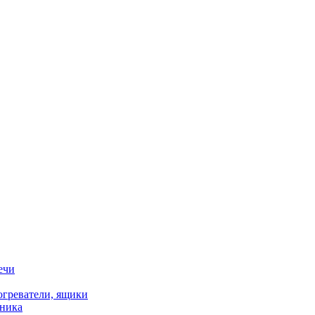
ечи
огреватели, ящики
хника