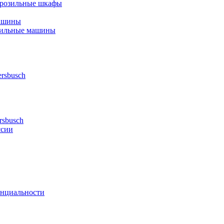
орозильные шкафы
ашины
шильные машины
rsbusch
rsbusch
ссии
нциальности