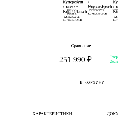
B 6350.0 S5
B 6350.0 S7 МЕДЬ
B
ЧЕРНЫЙ
КУПЕРСБУШ /
НЕР
ВЕЛЬВЕТ
KUPPERSBUSCH
КУПЕРСБУШ /
КУ
KUPPERSBUSCH
KUP
Сравнение
Товар
251 990 ₽
Доста
В КОРЗИНУ
ХАРАКТЕРИСТИКИ
ДОК