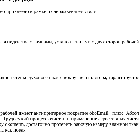
чно приклеено к рамке из нержавеющей стали.
ая подсветка с лампами, установленными с двух сторон рабоче
адней стенке духового шкафа вокруг вентилятора, гарантирует 
 рабочей имеют антипригарное покрытие ökoEmail+ плюс. Абсол
и. Трудоемкий процесс очистки и применение агрессивных чист
ру ökotherm, достаточно протереть рабочую камеру влажной ткане
а как новая.