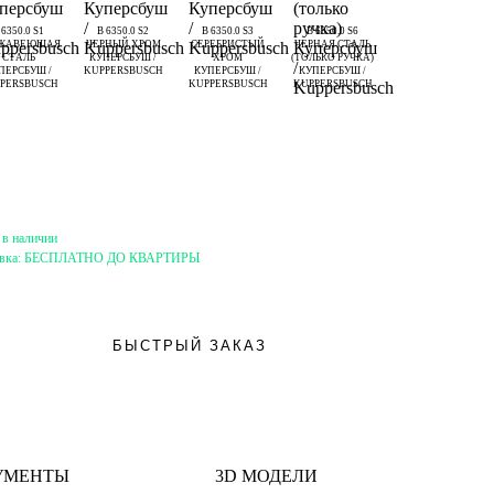
 6350.0 S1
B 6350.0 S2
B 6350.0 S3
B 6350.0 S6
ЖАВЕЮЩАЯ
ЧЕРНЫЙ ХРОМ
СЕРЕБРИСТЫЙ
ЧЕРНАЯ СТАЛЬ
СТАЛЬ
КУПЕРСБУШ /
ХРОМ
(ТОЛЬКО РУЧКА)
ПЕРСБУШ /
KUPPERSBUSCH
КУПЕРСБУШ /
КУПЕРСБУШ /
PERSBUSCH
KUPPERSBUSCH
KUPPERSBUSCH
 в наличии
вка:
БЕСПЛАТНО ДО КВАРТИРЫ
БЫСТРЫЙ ЗАКАЗ
УМЕНТЫ
3D МОДЕЛИ