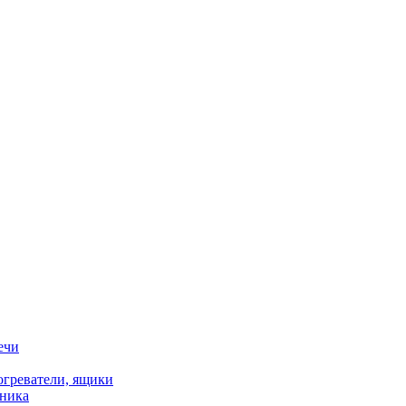
ечи
огреватели, ящики
хника