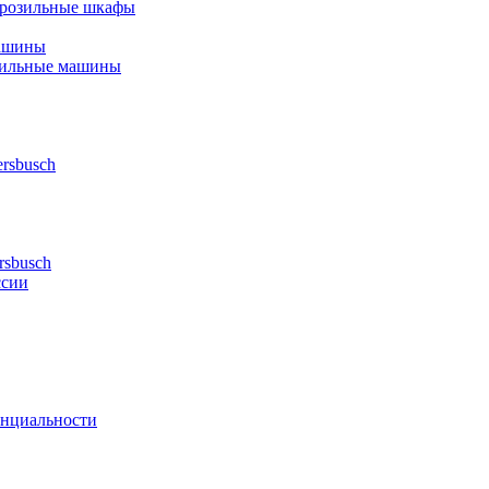
орозильные шкафы
ашины
шильные машины
rsbusch
rsbusch
ссии
нциальности