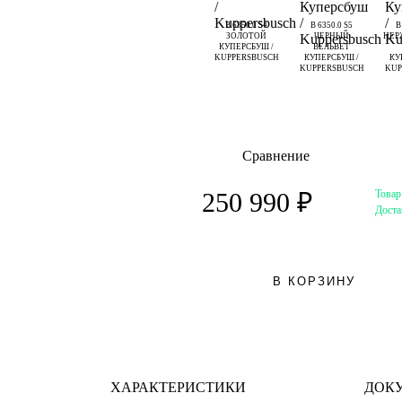
B 6350.0 S4
B 6350.0 S5
B
ЗОЛОТОЙ
ЧЕРНЫЙ
НЕР
КУПЕРСБУШ /
ВЕЛЬВЕТ
KUPPERSBUSCH
КУПЕРСБУШ /
КУ
KUPPERSBUSCH
KUP
Сравнение
Товар
250 990 ₽
Доста
В КОРЗИНУ
ХАРАКТЕРИСТИКИ
ДОК