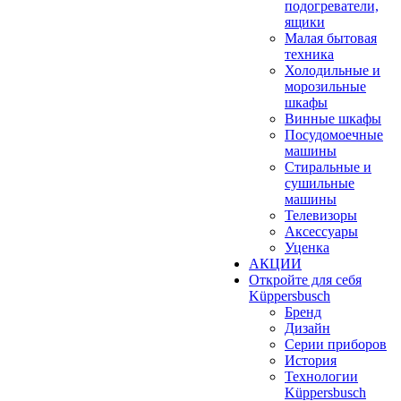
подогреватели,
ящики
Малая бытовая
техника
Холодильные и
морозильные
шкафы
Винные шкафы
Посудомоечные
машины
Стиральные и
сушильные
машины
Телевизоры
Аксессуары
Уценка
АКЦИИ
Откройте для себя
Küppersbusch
Бренд
Дизайн
Серии приборов
История
Технологии
Küppersbusch