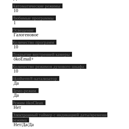
Автоматические режимы
10
Любимые программы
1
Освещение
Галогеновое
Количество программ
10
Покрытие внутренней камеры
ökoEmail+
Количество режимов духового шкафа
10
ökotherm®-катализатор
Да
Демо-режим
Да
Режим ökoClean
Нет
Электронный таймер с индикацией даты/времени/
режима
Нет/Да/Да