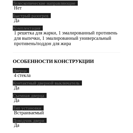
Телескопические направляющие
Нет
Быстрый разогрев
Да
Комплектация
1 решетка для жарки, 1 эмалированный противень
для выпечки, 1 эмалированный универсальный
противень/поддон для жира
ОСОБЕННОСТИ КОНСТРУКЦИИ
Дверца
4 стекла
Контактный дверной выключатель
Да
Съемная дверца
Да
Тип установки
Встраиваемый
Доводчик двери
Да