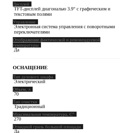
Дисплей
TFT-дисплей диагональю 3.9“ с графическим и
текстовым полями
Управление
Электронная система управления с поворотными
переключателями
Отображение фактической и рекомендуемой
температуры
Да
ОСНАЩЕНИЕ
Тип духового шкафа
Электрический
Объем, л
70
Тип очистки
Традиционный
Максимальная температура, С°
270
Откидной гриль большой площади
Да