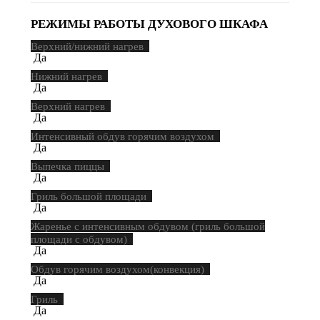
РЕЖИМЫ РАБОТЫ ДУХОВОГО ШКАФА
Верхний/нижний нагрев
Да
Нижний нагрев
Да
Верхний нагрев
Да
Интенсивный обдув горячим воздухом
Да
Выпечка пиццы
Да
Гриль большой площади
Да
Жаренье с интенсивным обдувом (гриль большой
площади с обдувом)
Да
Обдув горячим воздухом(конвекция)
Да
Гриль
Да