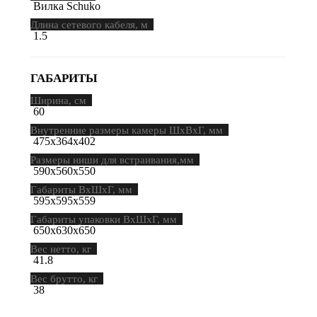
Вилка Schuko
Длина сетевого кабеля, м
1.5
ГАБАРИТЫ
Ширина, см
60
Внутренние размеры камеры ШхВхГ, мм
475х364х402
Размеры ниши для встраивания,мм
590x560x550
Габариты ВхШхГ, мм
595х595х559
Габариты упаковки ВхШхГ, мм
650х630х650
Вес нетто, кг
41.8
Вес брутто, кг
38