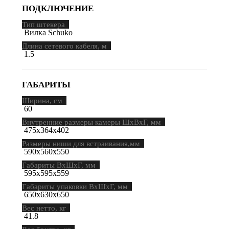
ПОДКЛЮЧЕНИЕ
Тип штекера
Вилка Schuko
Длина сетевого кабеля, м
1.5
ГАБАРИТЫ
Ширина, см
60
Внутренние размеры камеры ШхВхГ, мм
475х364х402
Размеры ниши для встраивания,мм
590x560x550
Габариты ВхШхГ, мм
595х595х559
Габариты упаковки ВхШхГ, мм
650х630х650
Вес нетто, кг
41.8