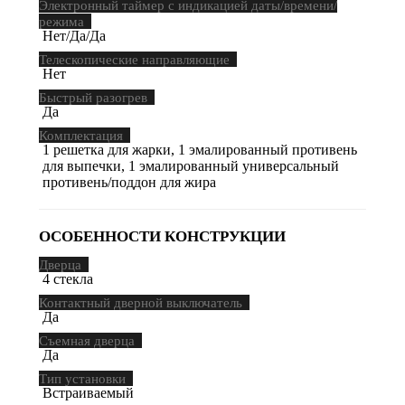
Электронный таймер с индикацией даты/времени/
режима
Нет/Да/Да
Телескопические направляющие
Нет
Быстрый разогрев
Да
Комплектация
1 решетка для жарки, 1 эмалированный противень
для выпечки, 1 эмалированный универсальный
противень/поддон для жира
ОСОБЕННОСТИ КОНСТРУКЦИИ
Дверца
4 стекла
Контактный дверной выключатель
Да
Съемная дверца
Да
Тип установки
Встраиваемый