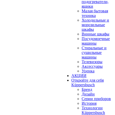
подогреватели,
ящики
Малая бытовая
техника
Холодильные и
морозильные
шкафы
Винные шкафы
Посудомоечные
машины
Стиральные и
сушильные
машины
Телевизоры
Аксессуары
Уценка
АКЦИИ
Откройте для себя
Küppersbusch
Бренд
Дизайн
Серии приборов
История
Технологии
Küppersbusch