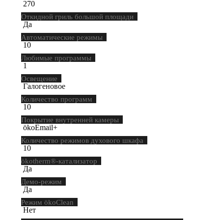
270
Откидной гриль большой площади
Да
Автоматические режимы
10
Любимые программы
1
Освещение
Галогеновое
Количество программ
10
Покрытие внутренней камеры
ökoEmail+
Количество режимов духового шкафа
10
ökotherm®-катализатор
Да
Демо-режим
Да
Режим ökoClean
Нет