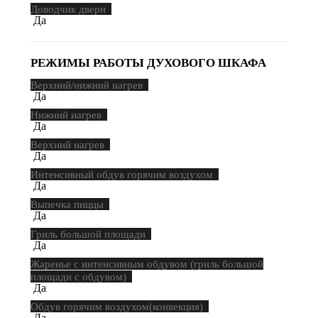
Доводчик двери
Да
РЕЖИМЫ РАБОТЫ ДУХОВОГО ШКАФА
Верхний/нижний нагрев
Да
Нижний нагрев
Да
Верхний нагрев
Да
Интенсивный обдув горячим воздухом
Да
Выпечка пиццы
Да
Гриль большой площади
Да
Жаренье с интенсивным обдувом (гриль большой
площади с обдувом)
Да
Обдув горячим воздухом(конвекция)
Да