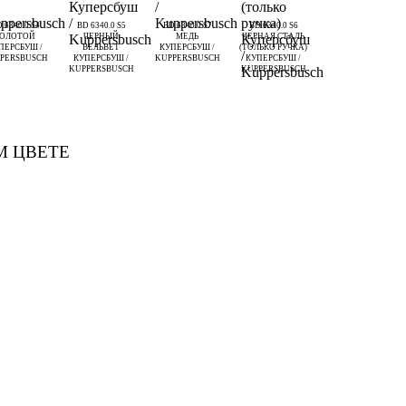
 6340.0 S4
BD 6340.0 S5
BD 6340.0 S7
BD 6340.0 S6
ЗОЛОТОЙ
ЧЕРНЫЙ
МЕДЬ
ЧЕРНАЯ СТАЛЬ
ПЕРСБУШ /
ВЕЛЬВЕТ
КУПЕРСБУШ /
(ТОЛЬКО РУЧКА)
PERSBUSCH
КУПЕРСБУШ /
KUPPERSBUSCH
КУПЕРСБУШ /
KUPPERSBUSCH
KUPPERSBUSCH
М ЦВЕТЕ