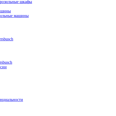
орозильные шкафы
ашины
шильные машины
rsbusch
rsbusch
ссии
нциальности