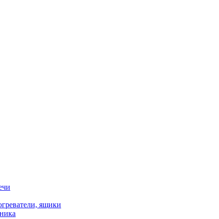
ечи
огреватели, ящики
хника