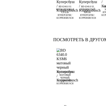
BD 6340.0 S1
BD 6340.0 S3
BD
НЕРЖАВЕЮЩАЯ
СЕРЕБРИСТЫЙ
СТАЛЬ
ХРОМ
КУ
КУПЕРСБУШ /
КУПЕРСБУШ /
KUP
KUPPERSBUSCH
KUPPERSBUSCH
ПОСМОТРЕТЬ В ДРУГО
BD 6340.0 KSM6
МАТОВЫЙ
ЧЕРНЫЙ
КУПЕРСБУШ /
KUPPERSBUSCH