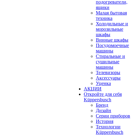
подогреватели,
ящики
Малая бытовая
техника
Холодильные и
морозильные
шкафы
Винные шкафы
Посудомоечные
машины
Стиральные и
сушильные
машины
Телевизоры
Аксессуары
Уценка
АКЦИИ
Откройте для себя
Küppersbusch
Бренд
Дизайн
Серии приборов
История
Технологии
Küppersbusch