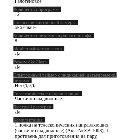
Галогеновое
Количество программ
12
Покрытие внутренней камеры
ökoEmail+
Количество режимов духового шкафа
8
ökotherm®-катализатор
Да
Режим ökoClean
Да
Электронный таймер с индикацией даты/времени/
режима
Нет/Да/Да
Телескопические направляющие
Частично выдвижные
Быстрый разогрев
Да
Комплектация
1 полка на телескопических направляющих
(частично выдвижные) (Акс. № ZB 1003), 1
противень для приготовления на пару,