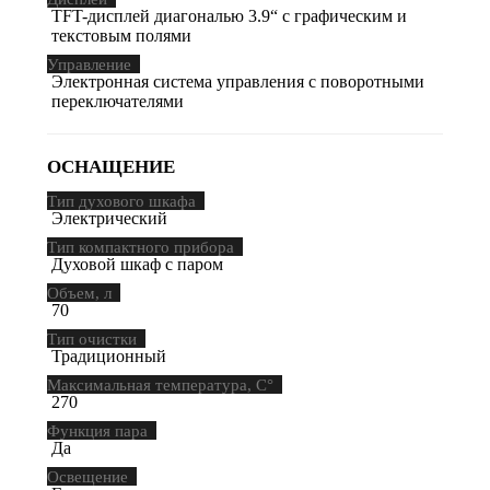
TFT-дисплей диагональю 3.9“ с графическим и
текстовым полями
Управление
Электронная система управления с поворотными
переключателями
ОСНАЩЕНИЕ
Тип духового шкафа
Электрический
Тип компактного прибора
Духовой шкаф с паром
Объем, л
70
Тип очистки
Традиционный
Максимальная температура, С°
270
Функция пара
Да
Освещение