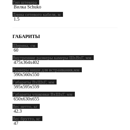
Тип штекера
Вилка Schuko
Длина сетевого кабеля, м
1.5
ГАБАРИТЫ
Ширина, см
60
Внутренние размеры камеры ШхВхГ, мм
475x364x402
Размеры ниши для встраивания,мм
590х560х550
Габариты ВхШхГ, мм
595х595х559
Габариты упаковки ВхШхГ, мм
650х630х655
Вес нетто, кг
42.3
Вес брутто, кг
47