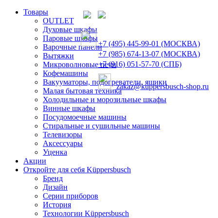
Товары
OUTLET
Духовые шкафы
Паровые шкафы
+7 (495) 445-99-01 (МОСКВА)
Варочные панели
+7 (985) 674-13-07 (МОСКВА)
Вытяжки
+7 (916) 051-57-70 (СПБ)
Микроволновые печи
Кофемашины
Вакууматоры, подогреватели, ящики
zakaz@kuppersbusch-shop.ru
Малая бытовая техника
Холодильные и морозильные шкафы
Винные шкафы
Посудомоечные машины
Стиральные и сушильные машины
Телевизоры
Аксессуары
Уценка
Акции
Откройте для себя Küppersbusch
Бренд
Дизайн
Серии приборов
История
Технологии Küppersbusch