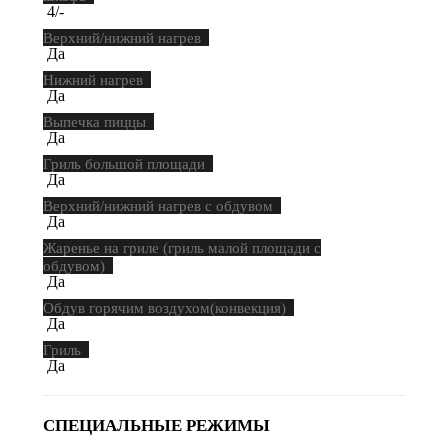
4/-
Верхний/нижний нагрев
Да
Нижний нагрев
Да
Выпечка пиццы
Да
Гриль большой площади
Да
Верхний/нижний нагрев с обдувом
Да
Жаренье на гриле (гриль малой площади с
обдувом)
Да
Обдув горячим воздухом(конвекция)
Да
Гриль
Да
СПЕЦИАЛЬНЫЕ РЕЖИМЫ